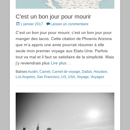
C’est un bon jour pour mourir
Posted
1 janvier 2017
Laisser un commentaire
on
C’est un bon jour pour mourir, c’est un bon jour pour
manger des tacos. Cette citation de Phoenix Arizona
que m’a appris une amie pourrait résumer à elle
seule mon premier voyage aux Etats-Unis. Parfois
tout va mal et il faut se satisfaire de la simplicité. Mais
j’y reviendrais plus
Lire plus …
Balises
Austin
,
Carnet
,
Carnet de voyage
,
Dallas
,
Houston
,
Los Angeles
,
San Francisco
,
US
,
USA
,
Voyage
,
Voyages