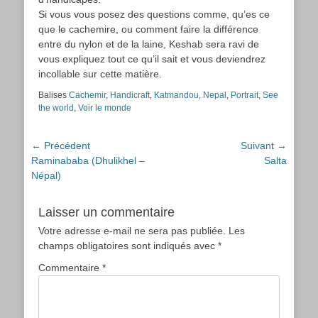
Si vous vous posez des questions comme, qu’es ce
que le cachemire, ou comment faire la différence
entre du nylon et de la laine, Keshab sera ravi de
vous expliquez tout ce qu’il sait et vous deviendrez
incollable sur cette matière.
Balises
Cachemir
,
Handicraft
,
Katmandou
,
Nepal
,
Portrait
,
See
the world
,
Voir le monde
Navigation
← Précédent
Suivant →
Article
Article
Raminababa (Dhulikhel –
Salta
de
précédent :
suivant :
Népal)
l’article
Laisser un commentaire
Votre adresse e-mail ne sera pas publiée.
Les
champs obligatoires sont indiqués avec
*
Commentaire
*