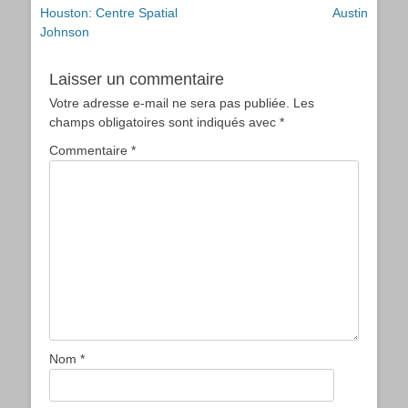
Article
Article
Houston: Centre Spatial
Austin
de
précédent :
suivant :
Johnson
l’article
Laisser un commentaire
Votre adresse e-mail ne sera pas publiée.
Les
champs obligatoires sont indiqués avec
*
Commentaire
*
Nom
*