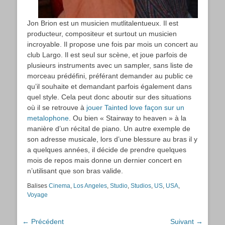
Jon Brion est un musicien mutlitalentueux. Il est
producteur, compositeur et surtout un musicien
incroyable. Il propose une fois par mois un concert au
club Largo. Il est seul sur scène, et joue parfois de
plusieurs instruments avec un sampler, sans liste de
morceau prédéfini, préférant demander au public ce
qu’il souhaite et demandant parfois également dans
quel style. Cela peut donc aboutir sur des situations
où il se retrouve à
jouer Tainted love façon sur un
metalophone
. Ou bien « Stairway to heaven » à la
manière d’un récital de piano. Un autre exemple de
son adresse musicale, lors d’une blessure au bras il y
a quelques années, il décide de prendre quelques
mois de repos mais donne un dernier concert en
n’utilisant que son bras valide.
Balises
Cinema
,
Los Angeles
,
Studio
,
Studios
,
US
,
USA
,
Voyage
Navigation
← Précédent
Suivant →