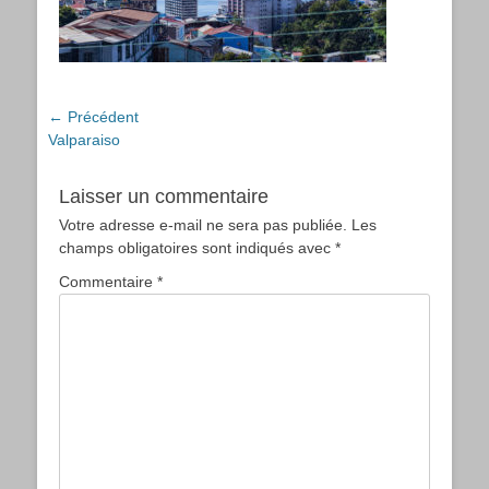
Navigation
← Précédent
Article
Valparaiso
de
précédent :
l’article
Laisser un commentaire
Votre adresse e-mail ne sera pas publiée.
Les
champs obligatoires sont indiqués avec
*
Commentaire
*