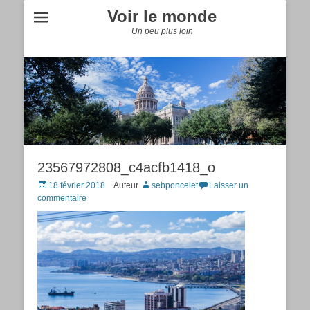
Voir le monde
Un peu plus loin
23567972808_c4acfb1418_o
Posted
18 février 2018
Auteur
sebponcelet
Laisser un
on
commentaire