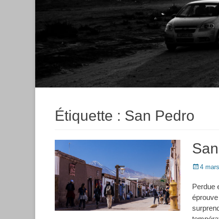
Étiquette :
San Pedro
San
Posted
4 mar
on
Perdue e
éprouve 
surprend
températ